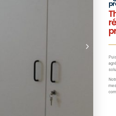
pr
T
r
p
Puis
agré
solu
Not
mes
com